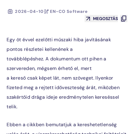
2026-04-10
EN-CO Software
MEGOSZTÁS
Üzemeltetés
Blog
Egy öt évvel ezelőtti műszaki hiba javításának
Ipari megoldások
Kapcsolat
pontos részletei kellenének a
továbblépéshez. A dokumentum ott pihen a
AI-integráció
szervereden, mégsem érhető el, mert
a kereső csak képet lát, nem szöveget. Ilyenkor
fizeted meg a rejtett időveszteség árát, miközben
szakértőid drága ideje eredménytelen kereséssel
Megtalálta, amit keresett?
telik.
Lépjen velünk kapcsolatba és mi segítünk!
Ebben a cikkben bemutatjuk a kereshetetlenség
sales@encosoft.hu