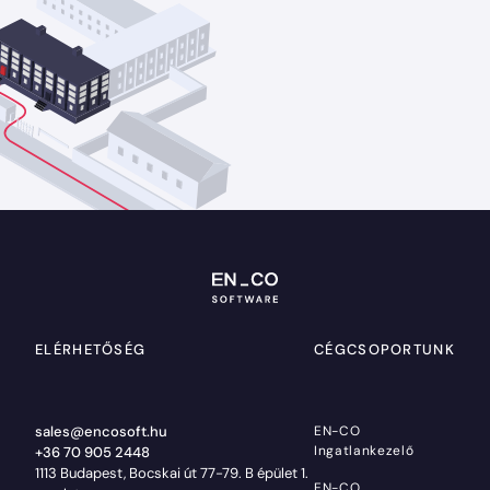
ELÉRHETŐSÉG
CÉGCSOPORTUNK
sales@encosoft.hu
EN-CO
Ingatlankezelő
+36 70 905 2448
1113 Budapest, Bocskai út 77-79. B épület 1.
EN-CO