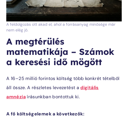
A feldolgozás ott akad el, ahol a forrásanyag minősége már
nem elég jó.
A megtérülés
matematikája – Számok
a keresési idő mögött
A 16–25 millió forintos költség több konkrét tételből
áll össze. A részletes levezetést a
digitális
amnézia
írásunkban bontottuk ki.
A fő költségelemek a következők: