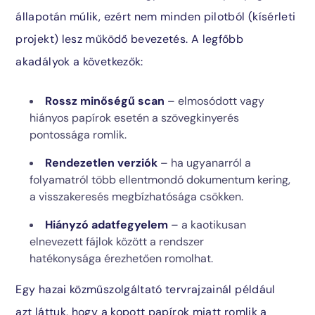
állapotán múlik, ezért nem minden pilotból (kísérleti
projekt) lesz működő bevezetés. A legfőbb
akadályok a következők:
Rossz minőségű scan
– elmosódott vagy
hiányos papírok esetén a szövegkinyerés
pontossága romlik.
Rendezetlen verziók
– ha ugyanarról a
folyamatról több ellentmondó dokumentum kering,
a visszakeresés megbízhatósága csökken.
Hiányzó adatfegyelem
– a kaotikusan
elnevezett fájlok között a rendszer
hatékonysága érezhetően romolhat.
Egy hazai közműszolgáltató tervrajzainál például
azt láttuk, hogy a kopott papírok miatt romlik a