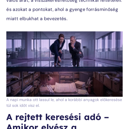
valós árát, a visszakereshetőség technikai feltételeit
+36 70 905 2448
és azokat a pontokat, ahol a gyenge forrásminőség
miatt elbukhat a bevezetés.
A napi munka ott lassul le, ahol a korábbi anyagok előkeresése
túl sok időt visz el.
A rejtett keresési adó –
Amikor elvész a