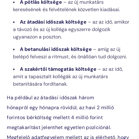
A pótlás költsége
– az új munkatárs
keresésének és felvételének közvetlen kiadásai.
Az á
tadási
időszak költsége
– az az idő, amikor
a távozó és az új kolléga egyszerre dolgozik
ugyanazon a poszton.
A b
etanulási
időszak
költsége
– amíg az új
belépő felveszi a ritmust, és önállóan tud dolgozni.
A s
zakértői
támogatás
költsége
– az az idő,
amit a tapasztalt kollégák az új munkatárs
betanítására fordítanak.
Ha például az átadási időszak három
hónapról egy hónapra rövidül, az havi 2 millió
forintos bérköltség mellett 4 millió forint
megtakarítást jelenthet egyetlen pozíciónál.
Megfelelő adatfegyelem mellett az is elérhető, hogy