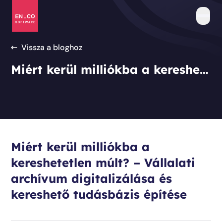
Vissza a bloghoz
Rólunk
Történetünk
Egyedi szoftverfejlesztés
Miért kerül milliókba a kereshetetlen múlt? – Vállalati archívum digitalizálása és kereshető tudásbázis építése
Megoldásaink
Kompetenciák
Pályázati együttműködés
Referenciáink
Tanúsítványok
UX/UI tervezés
Miért kerül milliókba a
Pályázatok
GYIK
kereshetetlen múlt? – Vállalati
IT Outsourcing
archívum digitalizálása és
Közbeszerzés
kereshető tudásbázis építése
Tanácsadás
Karrier