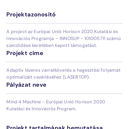
Projektazonosító
Üzemeltetés
Blog
A project az Európai Unió Horison 2020 Kutatási és
Innovációs Programja – INNOSUP - 101005711 számú
Ipari megoldások
Kapcsolat
szerződése keretében kapott támogatást.
Projekt címe
AI-integráció
Adaptív lézeres varratkövetés a hegesztési folyamat
optimalizált vezérléséhez (LASERTOP).
Pályázat neve
Megtalálta, amit keresett?
Mind 4 Machine - Európai Unió Horison 2020
Kutatási és Innovációs Program.
Lépjen velünk kapcsolatba és mi segítünk!
sales@encosoft.hu
Projekt tartalmának bemutatása