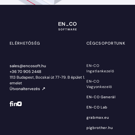
ELÉRHETŐSÉG
CÉGCSOPORTUNK
sales@encosoft.hu
EN-CO
Ingatlankezelő
+36 70 905 2448
1113 Budapest, Bocskai út 77-79. B épület 1.
EN-CO
emelet
Vagyonkezelő
Útvonaltervezés
EN-CO Generál
EN-CO Lab
grabmax.eu
pigbrother.hu