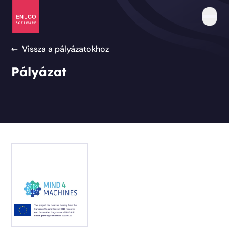
Vissza a pályázatokhoz
Rólunk
Történetünk
Egyedi szoftverfejlesztés
Pályázat
Megoldásaink
Kompetenciák
Pályázati együttműködés
Referenciáink
Tanúsítványok
UX/UI tervezés
Pályázatok
GYIK
IT Outsourcing
Közbeszerzés
Tanácsadás
Karrier