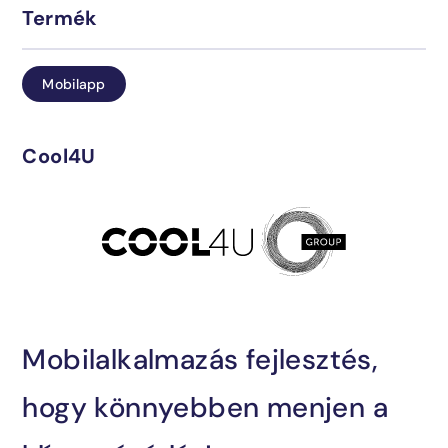
Termék
Üzemeltetés
Blog
Mobilapp
Ipari megoldások
Kapcsolat
Cool4U
AI-integráció
Megtalálta, amit keresett?
Mobilalkalmazás fejlesztés,
Lépjen velünk kapcsolatba és mi segítünk!
hogy könnyebben menjen a
sales@encosoft.hu