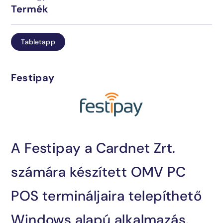
Termék
Üzemeltetés
Blog
Tabletapp
Ipari megoldások
Kapcsolat
Festipay
AI-integráció
A Festipay a Cardnet Zrt.
Megtalálta, amit keresett?
számára készített OMV PC
Lépjen velünk kapcsolatba és mi segítünk!
POS termináljaira telepíthető
sales@encosoft.hu
Windows alapú alkalmazás.