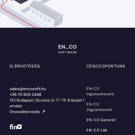
ELÉRHETŐSÉG
CÉGCSOPORTUNK
sales@encosoft.hu
EN-CO
Ingatlankezelő
+36 70 905 2448
1113 Budapest, Bocskai út 77-79. B épület 1.
EN-CO
emelet
Vagyonkezelő
Útvonaltervezés
EN-CO Generál
EN-CO Lab