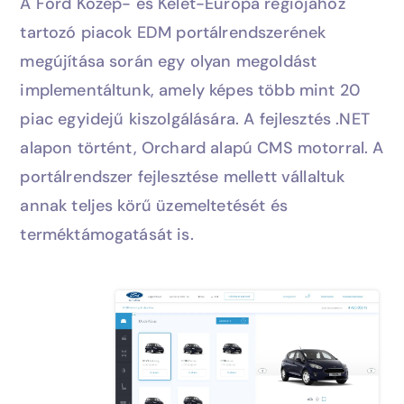
A Ford Közép- és Kelet-Európa régiójához
tartozó piacok EDM portálrendszerének
megújítása során egy olyan megoldást
implementáltunk, amely képes több mint 20
piac egyidejű kiszolgálására. A fejlesztés .NET
alapon történt, Orchard alapú CMS motorral. A
portálrendszer fejlesztése mellett vállaltuk
annak teljes körű üzemeltetését és
terméktámogatását is.