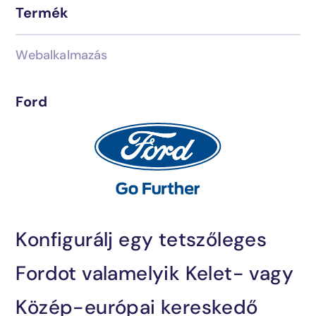
Termék
Üzemeltetés
Blog
Webalkalmazás
Ford
Ipari megoldások
Kapcsolat
AI-integráció
Konfigurálj egy tetszőleges
Megtalálta, amit keresett?
Fordot valamelyik Kelet- vagy
Lépjen velünk kapcsolatba és mi segítünk!
sales@encosoft.hu
Közép-európai kereskedő