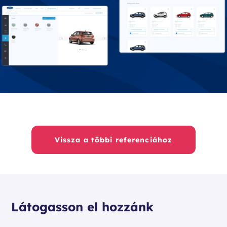
Vissza a többi referenciához
Látogasson el hozzánk