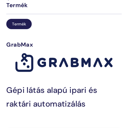
Termék
Üzemeltetés
Blog
Termék
Ipari megoldások
Kapcsolat
GrabMax
AI-integráció
Gépi látás alapú ipari és
Megtalálta, amit keresett?
raktári automatizálás
Lépjen velünk kapcsolatba és mi segítünk!
sales@encosoft.hu