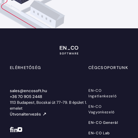
ELÉRHETŐSÉG
CÉGCSOPORTUNK
sales@encosoft.hu
EN-CO
Ingatlankezelő
+36 70 905 2448
1113 Budapest, Bocskai út 77-79. B épület 1.
EN-CO
emelet
Vagyonkezelő
Útvonaltervezés
EN-CO Generál
EN-CO Lab