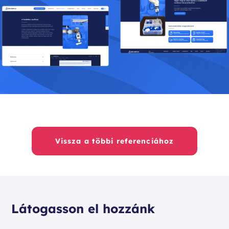
Vissza a többi referenciához
Látogasson el hozzánk